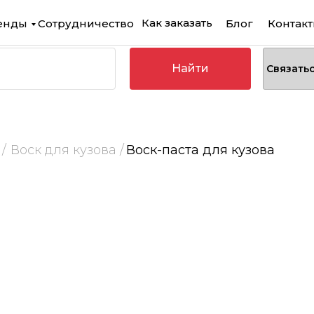
Как заказать
енды
Сотрудничество
Блог
Контак
Найти
Связать
/
Воск для кузова /
Воск-паста для кузова