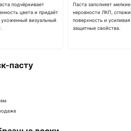
аста подчёркивает
Паста заполняет мелкие
нность цвета и придаёт
неровности ЛКП, сглажи
у ухоженный визуальный
поверхность и усиливая
.
защитные свойства.
ск-пасту
ием
продаже