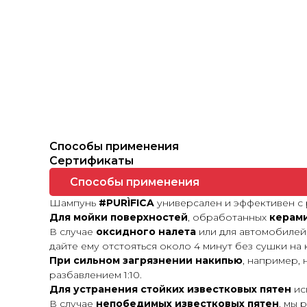
Способы применения
Сертификаты
Способы применения
Шампунь
#PURÌFICA
универсален и эффективен с 
Для мойки поверхностей
, обработанных
керам
В случае
оксидного налета
или для автомобилей
дайте ему отстояться около 4 минут без сушки на 
При сильном загрязнении накипью
, например,
разбавлением 1:10.
Для устранения стойких известковых пятен
ис
В случае
непобедимых известковых пятен
, мы