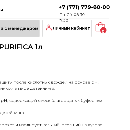
+7 (771) 779-80-00
ты
Пн-Сб: 08:30 -
17:30
Личный кабинет
ся с менеджером
0
PURIFICA 1л
защиты после кислотных дождей на основе pH,
нкой в ​​мире детейлинга.
 pH, содержащий смесь благородных буферных
детейлинга.
воряет и изолирует кальций, осевший на кузове