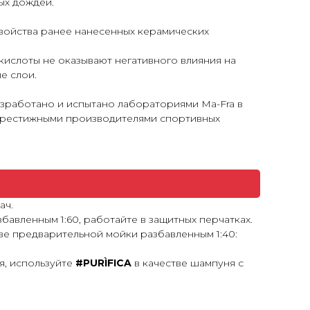
ых дождей.
свойства ранее нанесенных керамических
ислоты не оказывают негативного влияния на
е слои.
азработано и испытано лабораториями
Ma-Fra
в
престижными производителями спортивных
ач.
збавленным 1:60, работайте в защитных перчатках.
тве предварительной мойки разбавленным 1:40:
я, используйте
#PURÌFICA
в качестве шампуня с