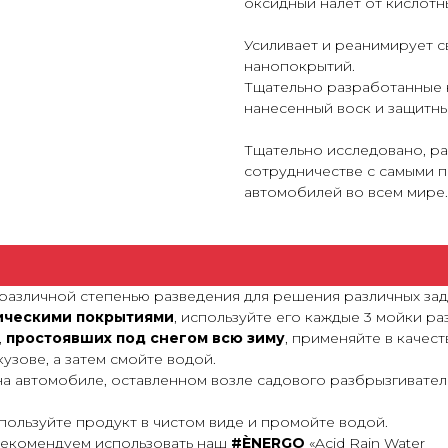
оксидный налет от кислотн
Усиливает и реанимирует 
нанопокрытий.
Тщательно разработанные к
нанесенный воск и защитны
Тщательно исследовано, р
сотрудничестве с самыми 
автомобилей во всем мире.
различной степенью разведения для решения различных зад
ическими покрытиями
, используйте его каждые 3 мойки ра
,
простоявших под снегом всю зиму
, применяйте в качес
кузове, а затем смойте водой.
 на автомобиле, оставленном возле садового разбрызгивател
пользуйте продукт в чистом виде и промойте водой.
 рекомендуем использовать наш
#ÈNERGO
«Acid Rain Water