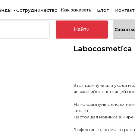
Как заказать
енды
Сотрудничество
Блог
Контак
Найти
Связать
Labocosmetica 
Купить
Этот шампунь для ухода и 
являющийся настоящей нови
Нано-шампунь с кислотным
кислот.
Настоящая новинка в мире 
Эффективно, но мягко раст