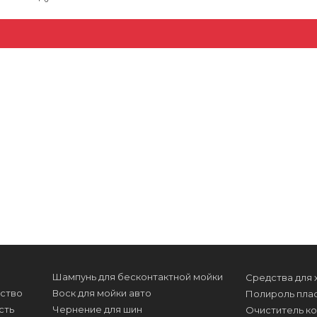
Шампунь для бесконтактной мойки
Средства для 
ство
Воск для мойки авто
Полироль пла
сть
Чернение для шин
Очиститель к