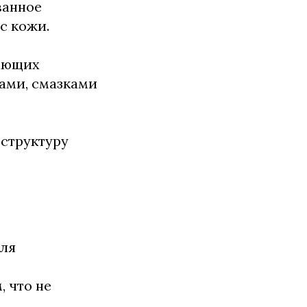
ванное
с кожи.
щающих
ами, смазками
 структуру
для
 что не