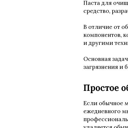
Паста для очищ
средство, разр
В отличие от 
компонентов, к
и другими техн
Основная задача
загрязнения и 
Простое о
Если обычное 
ежедневного мы
профессиональн
удаляется обы