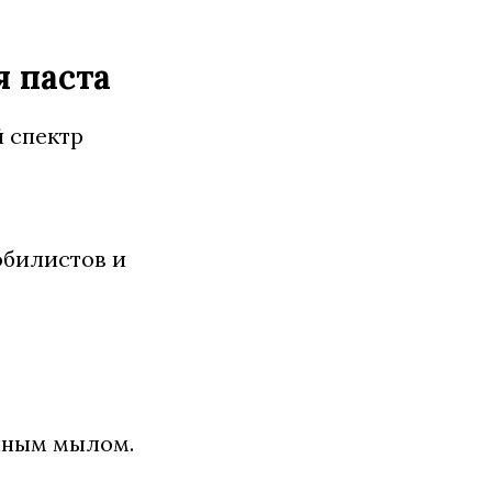
 паста
 спектр
обилистов и
ычным мылом.