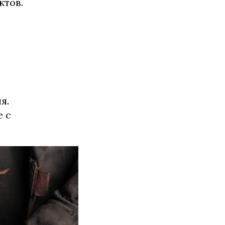
ктов.
я.
е с