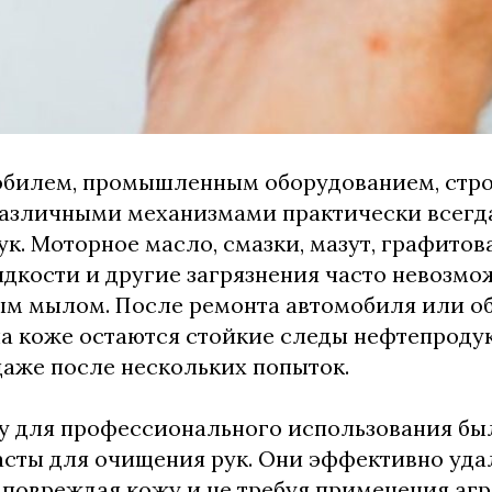
мобилем, промышленным оборудованием, стр
азличными механизмами практически всегда
ук. Моторное масло, смазки, мазут, графитов
дкости и другие загрязнения часто невозм
ым мылом. После ремонта автомобиля или о
а коже остаются стойкие следы нефтепродук
аже после нескольких попыток.
у для профессионального использования бы
асты для очищения рук. Они эффективно уд
е повреждая кожу и не требуя применения аг