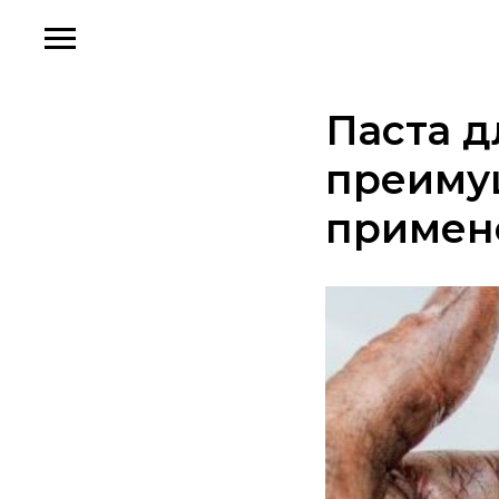
Паста д
преиму
примен