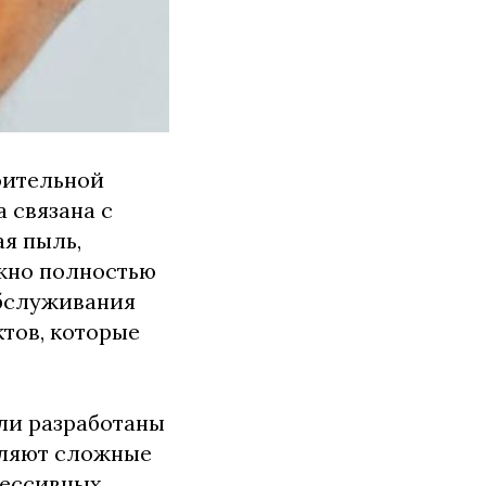
оительной
 связана с
ая пыль,
ожно полностью
бслуживания
тов, которые
ли разработаны
аляют сложные
рессивных