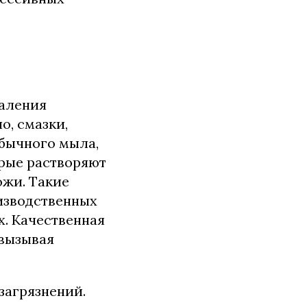
даления
о, смазки,
обычного мыла,
рые растворяют
ожи. Такие
оизводственных
х. Качественная
 вызывая
загрязнений.