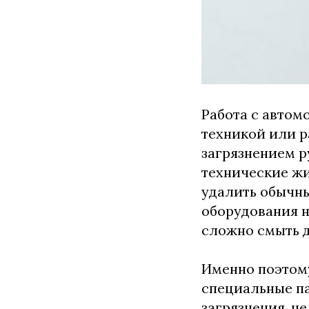
Работа с авто
техникой или р
загрязнением р
технические жи
удалить обычн
оборудования н
сложно смыть д
Именно поэтом
специальные п
загрязнения, н