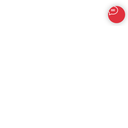
+7 (771) 779-80-00
info@mafra.su
г.Алматы, ул. Рыскулова 61
Понедельник-суббота, 8:30-17:30