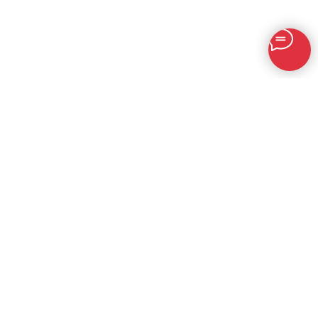
+7 (771) 779-80-00
info@mafra.su
г.Алматы, ул. Рыскулова 61
Понедельник-суббота, 8:30-17:30