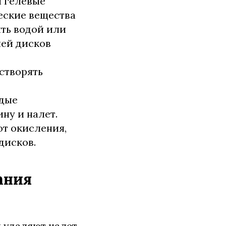
и гелевые
еские вещества
ыть водой или
лей дисков
створять
дые
ну и налет.
т окисления,
дисков.
ания
 удаляют налет