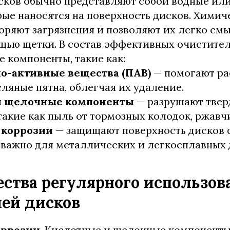
сков обычно представляют собой водные ил
рые наносятся на поверхность дисков. Химич
воряют загрязнения и позволяют их легко см
щью щетки. В состав эффективных очистите
е компоненты, такие как:
о-активные вещества (ПАВ)
— помогают ра
ляные пятна, облегчая их удаление.
и щелочные компоненты
— разрушают твер
такие как пыль от тормозных колодок, ржавчи
 коррозии
— защищают поверхность дисков о
 важно для металлических и легкосплавных 
ства регулярного использов
ей дисков
оррозии
. Кислотные и щелочные компоненты