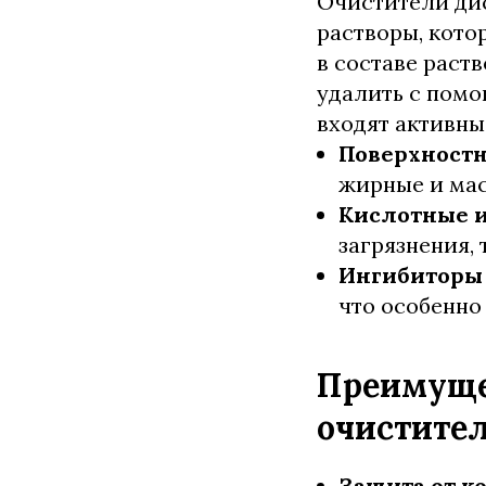
Очистители ди
растворы, кото
в составе раст
удалить с помо
входят активны
Поверхностн
жирные и мас
Кислотные 
загрязнения, 
Ингибиторы
что особенно
Преимуще
очистител
Защита от к