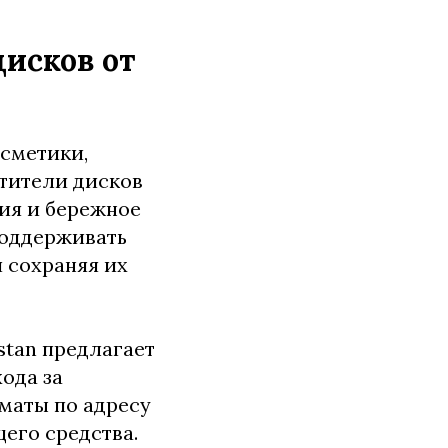
дисков от
осметики,
тители дисков
ния и бережное
поддерживать
 сохраняя их
stan предлагает
ода за
маты по адресу
щего средства.