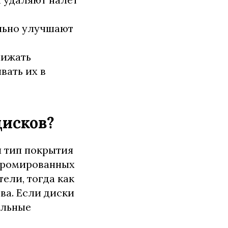
ально улучшают
нижать
вать их в
дисков?
и тип покрытия
 хромированных
ели, тогда как
ва. Если диски
ильные