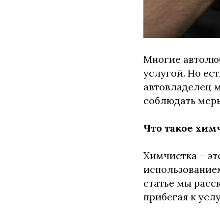
Многие автолю
услугой. Но ес
автовладелец м
соблюдать меры
Что такое хим
Химчистка – эт
использованием
статье мы расс
прибегая к усл