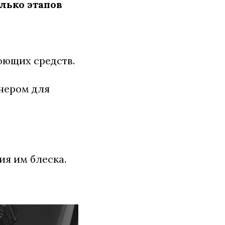
лько этапов
оющих средств.
нером для
ия им блеска.