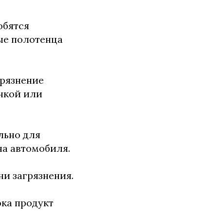
обятся
ные полотенца
грязнение
нкой или
льно для
на автомобиля.
ени загрязнения.
ока продукт