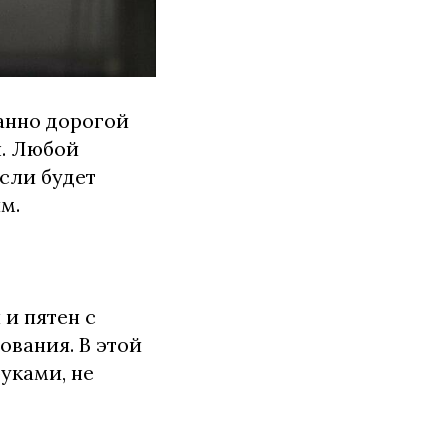
анно дорогой
ы. Любой
сли будет
м.
 и пятен с
вания. В этой
уками, не