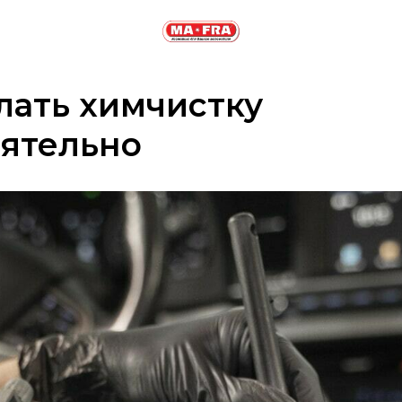
лать химчистку
оятельно