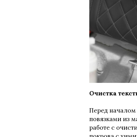
Очистка текст
Перед началом 
повязками из 
работе с очист
покрова с хим