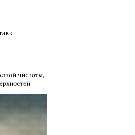
тав с
олной чистоты,
ерхностей.