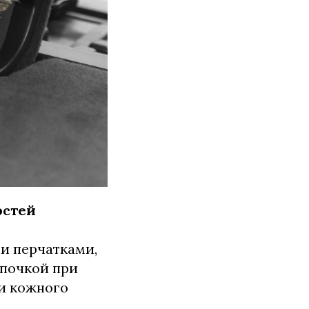
остей
и перчатками,
апочкой при
 и кожного