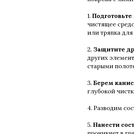
1.
Подготовьте
чистящее средс
или тряпка для
2.
Защитите др
других элемент
старыми полот
3.
Берем канис
глубокой чистк
4. Разводим сос
5.
Нанести сос
проникнет в гря