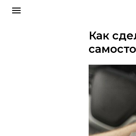
Как сде
самост