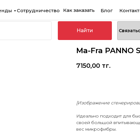
Как заказать
енды
Сотрудничество
Блог
Контак
Найти
Связать
Ma-Fra PANNO 
7150,00
тг.
Купить
[Изображение сгенериров
Идеально подходит для быс
своей большой впитывающе
вес микрофибры.