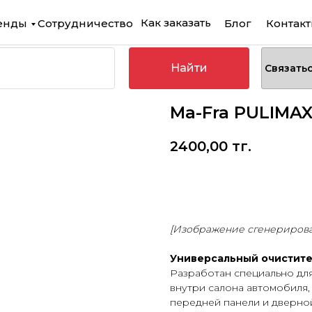
Как заказать
енды
Сотрудничество
Блог
Контак
Найти
Связать
Ma-Fra PULIMAX
2400,00
тг.
Купить
[Изображение сгенериров
Универсальный очистите
Разработан специально дл
внутри салона автомобиля,
передней панели и дверной 