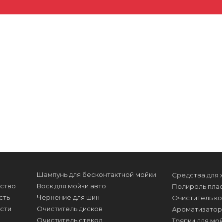
Шампунь для бесконтактной мойки
Средства для 
ство
Воск для мойки авто
Полироль пла
сть
Чернение для шин
Очиститель к
сти
Очиститель дисков
Ароматизато
Очиститель стекол
Тряпки для мо