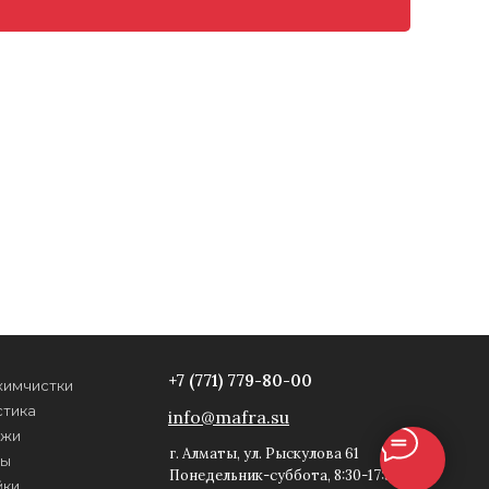
+7 (771) 779-80-00
химчистки
стика
info@mafra.su
ожи
г. Алматы, ул. Рыскулова 61
ры
Понедельник-суббота, 8:30-17:30
йки