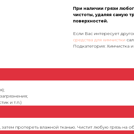
При наличии грязи любог
чистоты, удаляя самую т
поверхностей.
Если Вас интересует друго
средства для химчистки
сал
Подкатегория: Химчистка и
);
 загрязнения;
ик и т.п.)
затем протереть влажной тканью. Чистит любую грязь на об